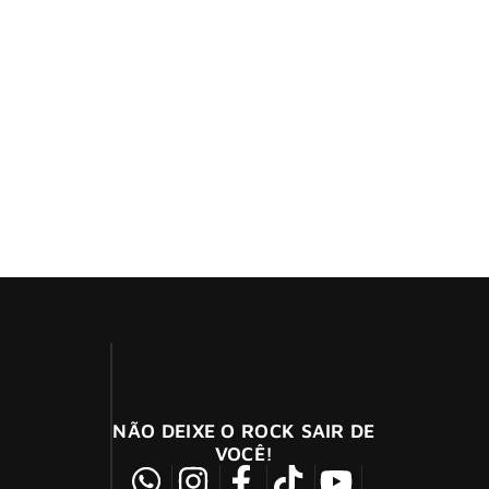
tivos na sexta-feira, 29 de agosto, e no
do”, diz Ben Christo sobre turnê na
sobre turnê na América Latina
NÃO DEIXE O ROCK SAIR DE
VOCÊ!