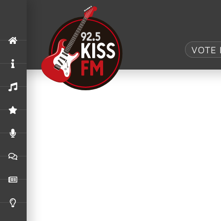
Dia:
2 de sete
VOTE 
Bad Religion substitui Sex Pistols no
A organização do The Town anunciou a entrada d
feat. Frank Carter.
Bruce Dickinson sobre sua voz: “Se r
Em entrevista à AMFM Magazine, o vocalista do
além do bom senso e de uma rotina saudável.
Billy Corgan se junta ao My Chemical