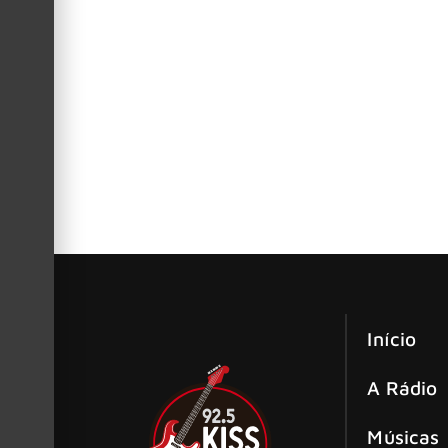
O Gorillaz deu início à sua residência de quat
sábado, 30 de agosto.
The Sisters of Mercy: “A recepção no 
América Latina
The Sisters of Mercy: “A recepção no Brasil é 
Início
A Rádio
Músicas