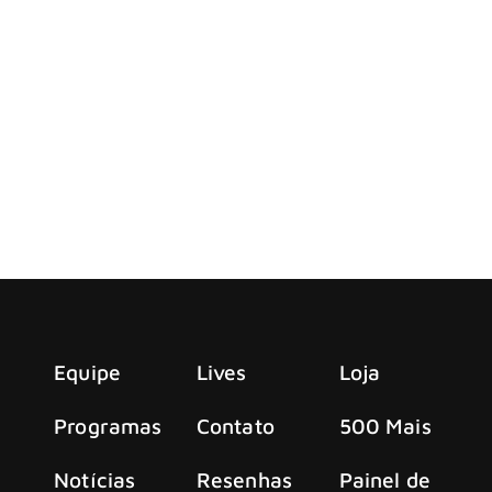
ro noites na Copper Box Arena, em Londres, com shows consecu
Brasil é diferente de qualquer outro lugar do mun
diferente de qualquer outro lugar do mundo”, diz Ben Christo 
Equipe
Lives
Loja
Programas
Contato
500 Mais
Notícias
Resenhas
Painel de