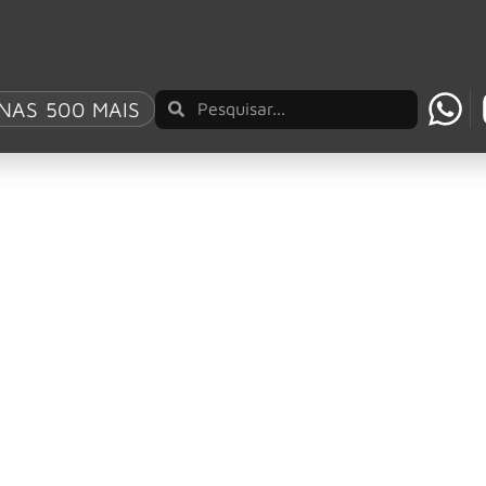
mbro de 2025
NAS 500 MAIS
 The Town
o Bad Religion ao line-up do dia 07 de setembro (domingo). 
espeitar o corpo, ela acompanha”
 Iron Maiden, Bruce Dickinson, afirmou que não adota nenhum
 Romance para “Bullet With Butterfly Wings”